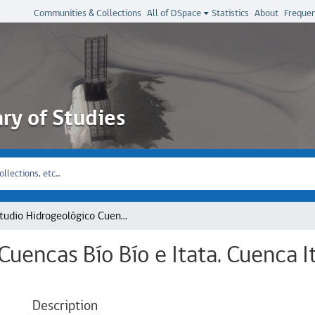
Communities & Collections
All of DSpace
Statistics
About
Frequen
ary of Studies
Estudio Hidrogeológico Cuencas Bío Bío e Itata. Cuenca Itata. Tomo 1:Informe Final
Cuencas Bío Bío e Itata. Cuenca I
Description