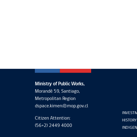
Ministry of Public Works,
Morandé 59, Santiago,
Metropolitan Region
dspace.kimen@mop.gov.cl
INVESTM
Citizen Attention:
HISTORY
(56+2) 2449 4000
INDIGEN