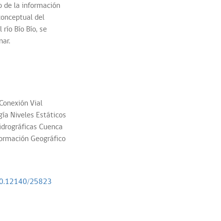
o de la información
 conceptual del
 río Bío Bío, se
nar.
Conexión Vial
gía
Niveles Estáticos
idrográficas
Cuenca
ormación Geográfico
.500.12140/25823