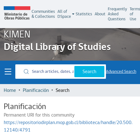
Frequently
Term
Communities
All of
Statistics
About
Asked
of
& Collections
DSpace
Questions
Use
KIMEN
Digital Library of Studies
Search
Advanced Search
Home
Planificación
Search
Planificación
Permanent URI for this community
https://repositoriodirplan.mop.gob.cl/biblioteca/handle/20.500.
12140/4791